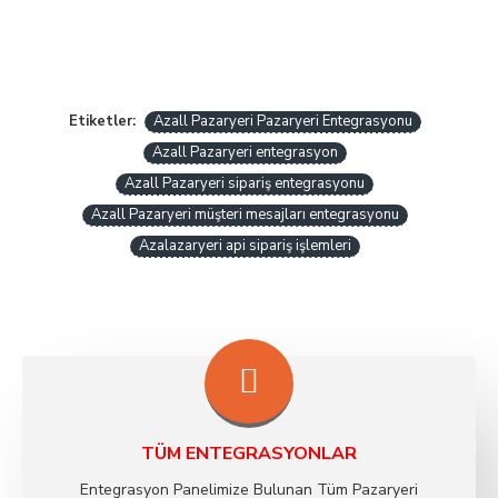
Azall Pazaryeri Pazaryeri Entegrasyonu
Etiketler:
Azall Pazaryeri entegrasyon
Azall Pazaryeri sipariş entegrasyonu
Azall Pazaryeri müşteri mesajları entegrasyonu
Azalazaryeri api sipariş işlemleri
TÜM ENTEGRASYONLAR
Entegrasyon Panelimize Bulunan Tüm Pazaryeri