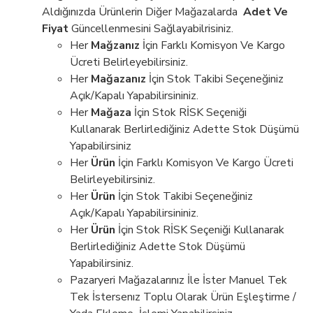
Aldığınızda Ürünlerin Diğer Mağazalarda
Adet Ve
Fiyat
Güncellenmesini Sağlayabilrisiniz.
Her
Mağzanız
İçin Farklı Komisyon Ve Kargo
Ücreti Belirleyebilirsiniz.
Her
Mağazanız
İçin Stok Takibi Seçeneğiniz
Açık/Kapalı Yapabilirsininiz.
Her
Mağaza
İçin Stok RİSK Seçeniği
Kullanarak Berlirlediğiniz Adette Stok Düşümü
Yapabilirsiniz
Her
Ürün
İçin Farklı Komisyon Ve Kargo Ücreti
Belirleyebilirsiniz.
Her
Ürün
İçin Stok Takibi Seçeneğiniz
Açık/Kapalı Yapabilirsininiz.
Her
Ürün
İçin Stok RİSK Seçeniği Kullanarak
Berlirlediğiniz Adette Stok Düşümü
Yapabilirsiniz.
Pazaryeri Mağazalarınız İle İster Manuel Tek
Tek İstersenız Toplu Olarak Ürün Eşleştirme /