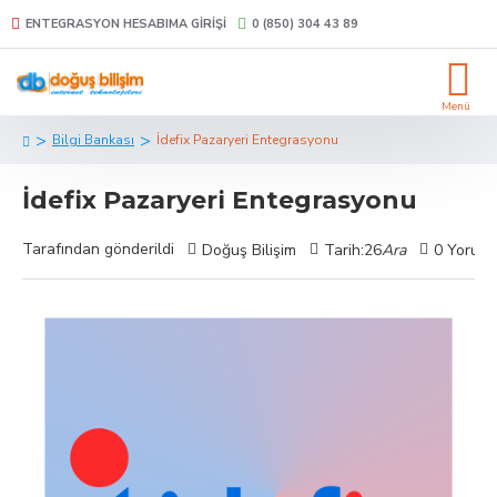
ENTEGRASYON HESABIMA GIRIŞI
0 (850) 304 43 89
Bilgi Bankası
İdefix Pazaryeri Entegrasyonu
İdefix Pazaryeri Entegrasyonu
Tarafından gönderildi
Doğuş Bilişim
Tarih:26
Ara
0 Yorum