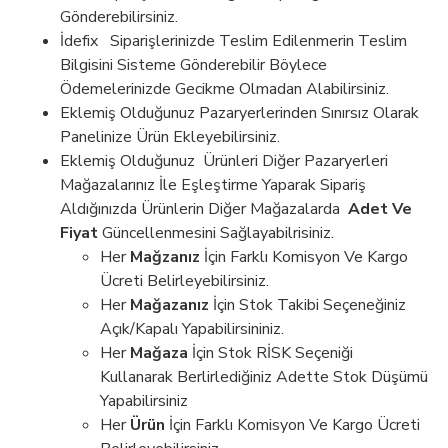
Gönderebilirsiniz.
İdefix Siparişlerinizde Teslim Edilenmerin Teslim
Bilgisini Sisteme Gönderebilir Böylece
Ödemelerinizde Gecikme Olmadan Alabilirsiniz.
Eklemiş Olduğunuz Pazaryerlerinden Sınırsız Olarak
Panelinize Ürün Ekleyebilirsiniz.
Eklemiş Olduğunuz Ürünleri Diğer Pazaryerleri
Mağazalarınız İle Eşleştirme Yaparak Sipariş
Aldığınızda Ürünlerin Diğer Mağazalarda
Adet Ve
Fiyat
Güncellenmesini Sağlayabilrisiniz.
Her
Mağzanız
İçin Farklı Komisyon Ve Kargo
Ücreti Belirleyebilirsiniz.
Her
Mağazanız
İçin Stok Takibi Seçeneğiniz
Açık/Kapalı Yapabilirsininiz.
Her
Mağaza
İçin Stok RİSK Seçeniği
Kullanarak Berlirlediğiniz Adette Stok Düşümü
Yapabilirsiniz
Her
Ürün
İçin Farklı Komisyon Ve Kargo Ücreti