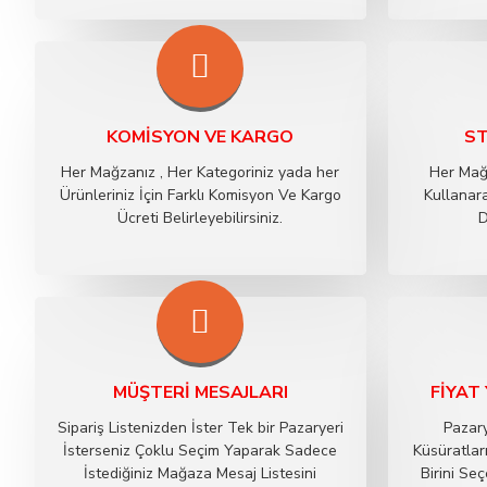
KOMISYON VE KARGO
ST
Her Mağzanız , Her Kategoriniz yada her
Her Mağ
Ürünleriniz İçin Farklı Komisyon Ve Kargo
Kullanara
Ücreti Belirleyebilirsiniz.
D
MÜŞTERI MESAJLARI
FIYAT
Sipariş Listenizden İster Tek bir Pazaryeri
Pazary
İsterseniz Çoklu Seçim Yaparak Sadece
Küsüratlar
İstediğiniz Mağaza Mesaj Listesini
Birini S