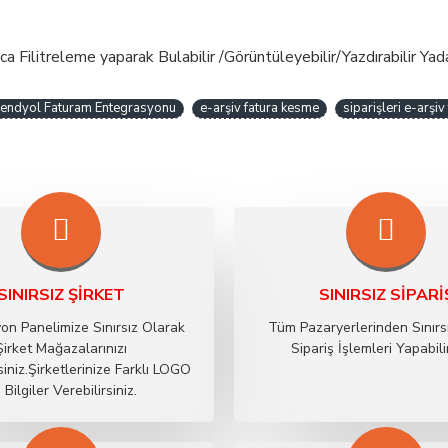
ilitreleme yaparak Bulabilir /Görüntüleyebilir/Yazdırabilir Yada İ
endyol Faturam Entegrasyonu
e-arşiv fatura kesme
siparişleri e-arşi
SINIRSIZ ŞIRKET
SINIRSIZ SIPARI
on Panelimize Sınırsız Olarak
Tüm Pazaryerlerinden Sınırs
Şirket Mağazalarınızı
Sipariş İşlemleri Yapabilir
siniz.Şirketlerinize Farklı LOGO
 Bilgiler Verebilirsiniz.