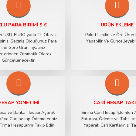
LU PARA BIRIMI $ €
ÜRÜN EKLEME
izi USD, EURO yada TL Olarak
Paket Limitinize Öre Ürün
irsiniz. Seçmiş Olduğunuz Para
Yapabilir Ve Güncelleyebili
mine Göre Ürün Fiyatınız
erlerinden Otomatik Olarak
Güncellenecektir.
HESAP YÖNETIMI
CARI HESAP TAKI
 Kasa ve Banka Hesabı Açarak
Sınırsı Cari Hesap İşlemleri A
f ve Cari hesap Ödemeleriniz
Faturası, Ödeme ve Tahsilat 
Firma Hesaplarını Takip Edin
Yaparak Cari Kartlarınızı T