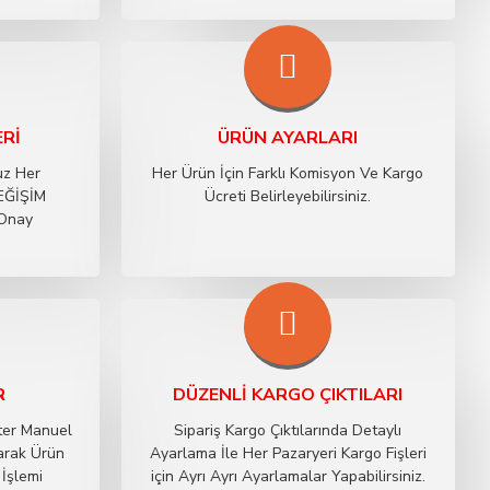
ERI
ÜRÜN AYARLARI
uz Her
Her Ürün İçin Farklı Komisyon Ve Kargo
DEĞİŞİM
Ücreti Belirleyebilirsiniz.
 Onay
R
DÜZENLI KARGO ÇIKTILARI
ster Manuel
Sipariş Kargo Çıktılarında Detaylı
arak Ürün
Ayarlama İle Her Pazaryeri Kargo Fişleri
 İşlemi
için Ayrı Ayrı Ayarlamalar Yapabilirsiniz.