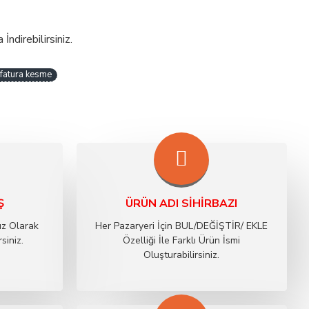
ndirebilirsiniz.
v fatura kesme
Ş
ÜRÜN ADI SIHIRBAZI
ız Olarak
Her Pazaryeri İçin BUL/DEĞİŞTİR/ EKLE
siniz.
Özelliği İle Farklı Ürün İsmi
Oluşturabilirsiniz.