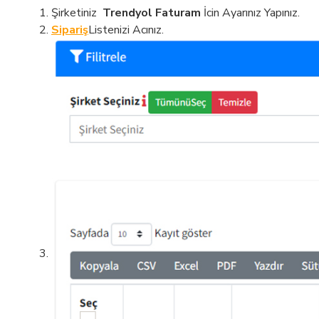
Şirketiniz
Trendyol Faturam
İ
cin Ayarınız Yapınız.
Sipariş
Listenizi Acınız.