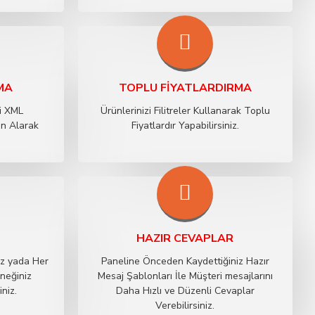
MA
TOPLU FIYATLARDIRMA
zi XML
Ürünlerinizi Filitreler Kullanarak Toplu
an Alarak
Fiyatlardır Yapabilirsiniz.
HAZIR CEVAPLAR
iz yada Her
Paneline Önceden Kaydettiğiniz Hazır
neğiniz
Mesaj Şablonları İle Müşteri mesajlarını
iniz.
Daha Hızlı ve Düzenli Cevaplar
Verebilirsiniz.