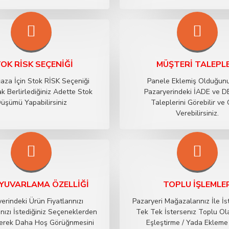
OK RİSK SEÇENIĞI
MÜŞTERI TALEPL
aza İçin Stok RİSK Seçeniği
Panele Eklemiş Olduğun
k Berlirlediğiniz Adette Stok
Pazaryerindeki İADE ve 
üşümü Yapabilirsiniz
Taleplerini Görebilir ve
Verebilirsiniz.
 YUVARLAMA ÖZELLIĞI
TOPLU İŞLEMLE
erindeki Ürün Fiyatlarınızı
Pazaryeri Mağazalarınız İle İ
ınızı İstediğiniz Seçeneklerden
Tek Tek İstersenız Toplu Ol
eçerek Daha Hoş Görüğnmesini
Eşleştirme / Yada Ekleme