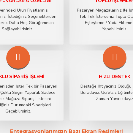
 YUVARLAMA ÖZELLIĞI
TOPLU İŞLEMLE
erindeki Ürün Fiyatlarınızı
Pazaryeri Mağazalarınız İle İ
ınızı İstediğiniz Seçeneklerden
Tek Tek İstersenız Toplu Ol
eçerek Daha Hoş Görüğnmesini
Eşleştirme / Yada Ekleme
Sağlayabilrisiniz .
Yapabilirsiniz.
LU SIPARIŞ İŞLEMI
HIZLI DESTEK
tenizden İster Tek bir Pazaryeri
Desteğe İhtiyacınız Olduğu
z Çoklu Seçim Yaparak Sadece
Buradayız. Ücretsiz Eğitimle
iniz Mağaza Sipariş Listesini
Zaman Yanınızdayı
diğiniz Durumdaki Siparişleri
Geçebilirsiniz.
Entegrasyonlarımızın Bazı Ekran Resimleri