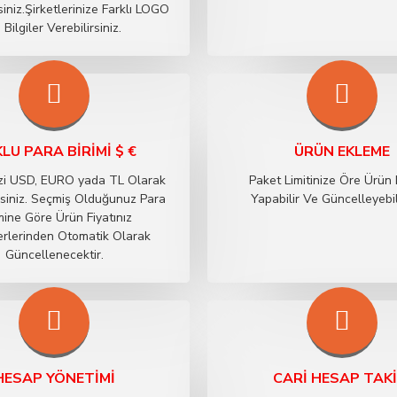
siniz.Şirketlerinize Farklı LOGO
 Bilgiler Verebilirsiniz.
LU PARA BIRIMI $ €
ÜRÜN EKLEME
izi USD, EURO yada TL Olarak
Paket Limitinize Öre Ürün
irsiniz. Seçmiş Olduğunuz Para
Yapabilir Ve Güncelleyebili
mine Göre Ürün Fiyatınız
erlerinden Otomatik Olarak
Güncellenecektir.
HESAP YÖNETIMI
CARI HESAP TAKI