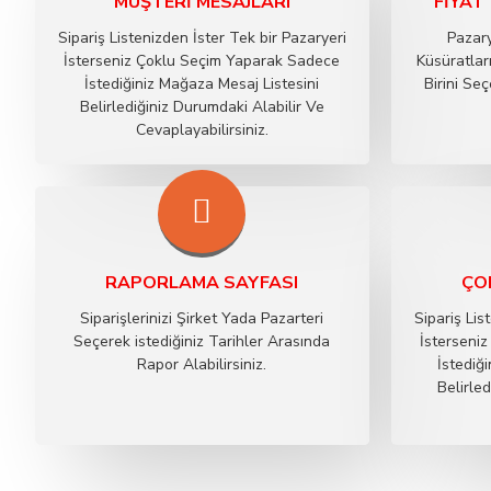
MÜŞTERI MESAJLARI
FIYAT
Sipariş Listenizden İster Tek bir Pazaryeri
Pazary
İsterseniz Çoklu Seçim Yaparak Sadece
Küsüratlar
İstediğiniz Mağaza Mesaj Listesini
Birini S
Belirlediğiniz Durumdaki Alabilir Ve
Cevaplayabilirsiniz.
RAPORLAMA SAYFASI
ÇOK
Siparişlerinizi Şirket Yada Pazarteri
Sipariş Lis
Seçerek istediğiniz Tarihler Arasında
İsterseni
Rapor Alabilirsiniz.
İstediğ
Belirle