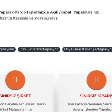
Yaparak Kargo Fişlerinizde Açık /Kapalı Yapabilirsiniz.
anızı Kesebilir ve indirebilirsiniz.
tegrasyonu
Etsy E-ihracatentegrasyon
Etsy E-ihracatsipariş entegrasyo
SINIRSIZ ŞIRKET
SINIRSIZ SIPARI
on Panelimize Sınırsız Olarak
Tüm Pazaryerlerinden Sınırs
Şirket Mağazalarınızı
Sipariş İşlemleri Yapabilir