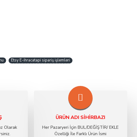
nu
Etsy E-ihracatapi sipariş işlemleri
Ş
ÜRÜN ADI SIHIRBAZI
ız Olarak
Her Pazaryeri İçin BUL/DEĞİŞTİR/ EKLE
siniz.
Özelliği İle Farklı Ürün İsmi