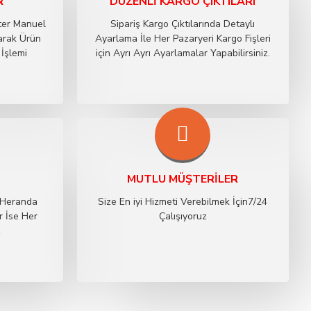
R
DÜZENLI KARGO ÇIKTILARI
ster Manuel
Sipariş Kargo Çıktılarında Detaylı
arak Ürün
Ayarlama İle Her Pazaryeri Kargo Fişleri
 İşlemi
için Ayrı Ayrı Ayarlamalar Yapabilirsiniz.
MUTLU MÜŞTERILER
 Heranda
Size En iyi Hizmeti Verebilmek İçin7/24
r İse Her
Çalışıyoruz
z