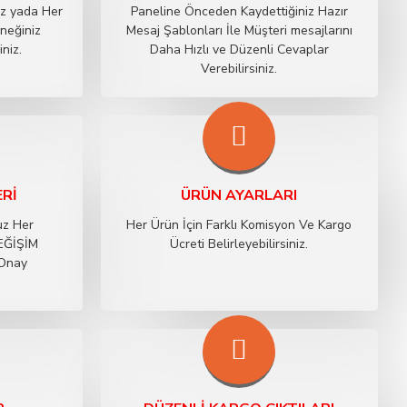
iz yada Her
Paneline Önceden Kaydettiğiniz Hazır
neğiniz
Mesaj Şablonları İle Müşteri mesajlarını
iniz.
Daha Hızlı ve Düzenli Cevaplar
Verebilirsiniz.
ERI
ÜRÜN AYARLARI
uz Her
Her Ürün İçin Farklı Komisyon Ve Kargo
DEĞİŞİM
Ücreti Belirleyebilirsiniz.
 Onay