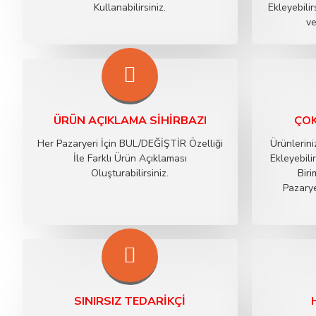
Kullanabilirsiniz.
Ekleyebilir
ve
ÜRÜN AÇIKLAMA SIHIRBAZI
ÇOK
Her Pazaryeri İçin BUL/DEĞİŞTİR Özelliği
Ürünlerin
İle Farklı Ürün Açıklaması
Ekleyebil
Oluşturabilirsiniz.
Biri
Pazary
SINIRSIZ TEDARIKÇI