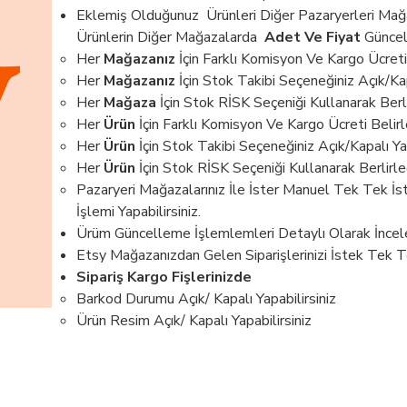
Eklemiş Olduğunuz Ürünleri Diğer Pazaryerleri Mağaz
Ürünlerin Diğer Mağazalarda
Adet Ve Fiyat
Güncel
Her
Mağazanız
İçin Farklı Komisyon Ve Kargo Ücreti 
Her
Mağazanız
İçin Stok Takibi Seçeneğiniz Açık/Kapa
Her
Mağaza
İçin Stok RİSK Seçeniği Kullanarak Berl
Her
Ürün
İçin Farklı Komisyon Ve Kargo Ücreti Belirle
Her
Ürün
İçin Stok Takibi Seçeneğiniz Açık/Kapalı Yap
Her
Ürün
İçin Stok RİSK Seçeniği Kullanarak Berlirl
Pazaryeri Mağazalarınız İle İster Manuel Tek Tek İ
İşlemi Yapabilirsiniz.
Ürüm Güncelleme İşlemlemleri Detaylı Olarak İnceley
Etsy Mağazanızdan Gelen Siparişlerinizi İstek Tek Tek
Sipariş Kargo Fişlerinizde
Barkod Durumu Açık/ Kapalı Yapabilirsiniz
Ürün Resim Açık/ Kapalı Yapabilirsiniz