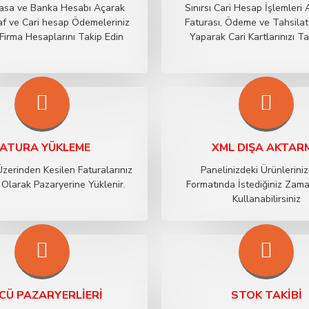
 Kasa ve Banka Hesabı Açarak
Sınırsı Cari Hesap İşlemleri A
f ve Cari hesap Ödemeleriniz
Faturası, Ödeme ve Tahsilat 
Firma Hesaplarını Takip Edin
Yaparak Cari Kartlarınızı T
FATURA YÜKLEME
XML DIŞA AKTAR
Üzerinden Kesilen Faturalarınız
Panelinizdeki Ürünlerini
Olarak Pazaryerine Yüklenir.
Formatında İstediğiniz Zam
Kullanabilirsiniz
CÜ PAZARYERLIERI
STOK TAKIBI